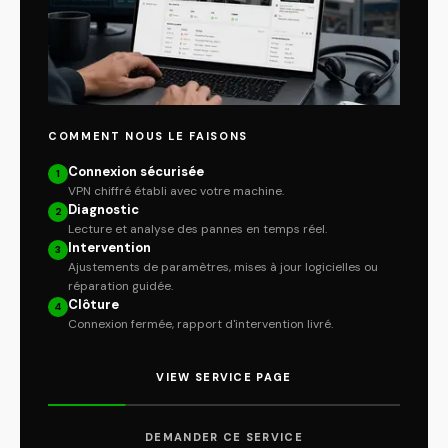
COMMENT NOUS LE FAISONS
Connexion sécurisée
1
VPN chiffré établi avec votre machine.
Diagnostic
2
Lecture et analyse des pannes en temps réel.
Intervention
3
Ajustements de paramètres, mises à jour logicielles ou
réparation guidée.
Clôture
4
Connexion fermée, rapport d'intervention livré.
VIEW SERVICE PAGE
DEMANDER CE SERVICE