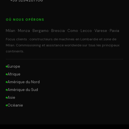
+39 3294287706
OÙ NOUS OPÉRONS
Milan · Monza · Bergamo · Brescia · Como · Lecco · Varese · Pavia
Focus clients : constructeurs de machines en Lombardie et zone de
Milan. Commissioning et assistance worldwide sur tous les principaux
continents.
Europe
Afrique
Amérique du Nord
Amérique du Sud
Asie
Océanie