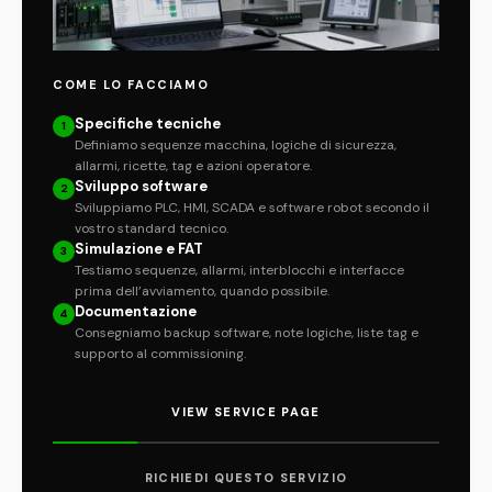
COME LO FACCIAMO
Specifiche tecniche
1
Definiamo sequenze macchina, logiche di sicurezza,
allarmi, ricette, tag e azioni operatore.
Sviluppo software
2
Sviluppiamo PLC, HMI, SCADA e software robot secondo il
vostro standard tecnico.
Simulazione e FAT
3
Testiamo sequenze, allarmi, interblocchi e interfacce
prima dell’avviamento, quando possibile.
Documentazione
4
Consegniamo backup software, note logiche, liste tag e
supporto al commissioning.
VIEW SERVICE PAGE
RICHIEDI QUESTO SERVIZIO